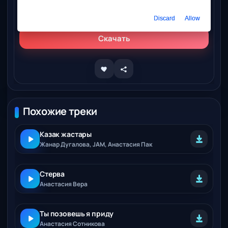
Слушать онлайн
Анастасия Садковская – Гавань
Discard
Allow
Скачать
Похожие треки
Казак жастары
Жанар Дугалова, JAM, Анастасия Пак
Стерва
Анастасия Вера
Ты позовешь я приду
Анастасия Сотникова