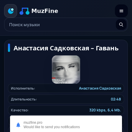
Анастасия Садковская – Гавань
Исполнитель:
Анастасия Садковская
Длительность:
02:48
Качество:
320 kbps, 6,4 Mb.
Жанр:
ruspop
/ 2024
muzfine.pro
Would like to send you notifications