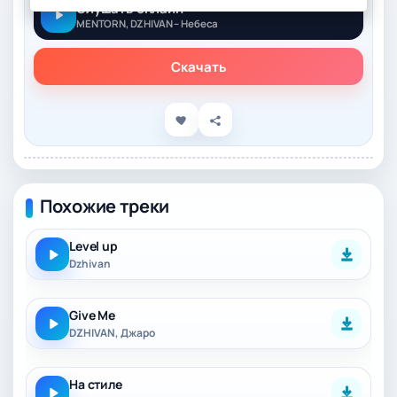
Слушать онлайн
MENTORN, DZHIVAN – Небеса
Скачать
Похожие треки
Level up
Dzhivan
Give Me
DZHIVAN, Джаро
На стиле