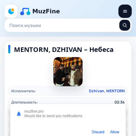
MENTORN, DZHIVAN – Небеса
Исполнитель:
Dzhivan
,
MENTORN
Длительность:
02:34
muzfine.pro
Качество:
320 kbps, 5,9 Mb.
Would like to send you notifications
Жанр:
rusrap
/ 2024
Discard
Allow