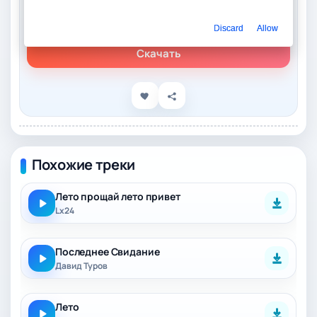
Слушать онлайн
наше последнее лето – холодно
Discard
Allow
Скачать
Похожие треки
Лето прощай лето привет
Lx24
Последнее Свидание
Давид Туров
Лето