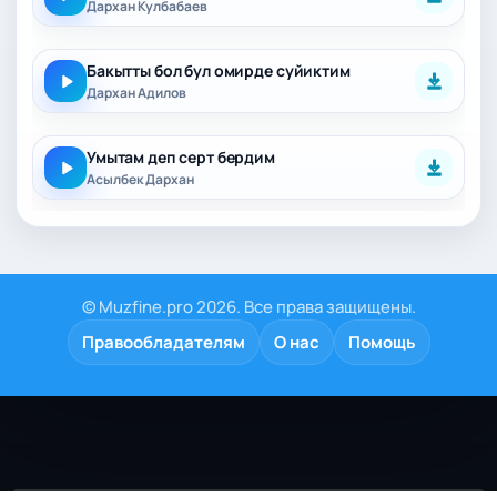
Дархан Кулбабаев
Бакытты бол бул омирде суйиктим
Дархан Адилов
Умытам деп серт бердим
Асылбек Дархан
© Muzfine.pro 2026. Все права защищены.
Правообладателям
О нас
Помощь