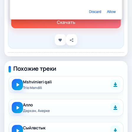
Слушать онлайн
Darhan Qali – Alqa
Discard
Allow
Скачать
Похожие треки
Mshvinieri qali
Trio Mandili
Алло
Дархан, Акерке
Сыйластык