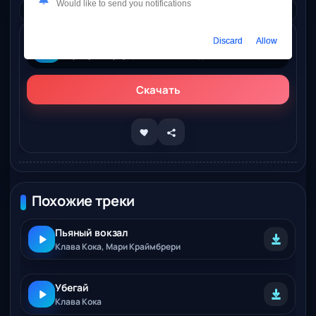
Would like to send you notifications
Дата релиза:
21.12.2024
Discard
Allow
Слушать онлайн
Мари Краймбрери, Клава Кока – Людям проще менять одного на другого
Скачать
Похожие треки
Пьяный вокзал
Клава Кока, Мари Краймбрери
Убегай
Клава Кока