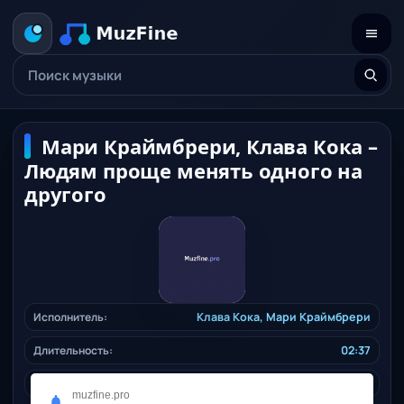
Мари Краймбрери, Клава Кока –
Людям проще менять одного на
другого
Исполнитель:
Клава Кока
,
Мари Краймбрери
Длительность:
02:37
Качество:
320 kbps, 6 Mb.
muzfine.pro