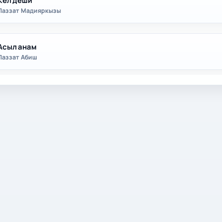
Кел деши
Лаззат Мадияркызы
Асыл анам
Лаззат Абиш