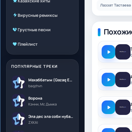
Казахские хиты
Лаззат Тастаева
Вирусные ремиксы
Похожи
Грустные песни
Плейлист
ПОПУЛЯРНЫЕ ТРЕКИ
Махаббатым (Qazaq Edition)
baqzhvn
Ворона
Кэнни, Мс Дымка
Эла дес эла соби нубалеприсон
ZXKAI