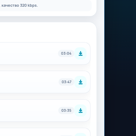
 качество 320 kbps.
03:04
03:47
03:35