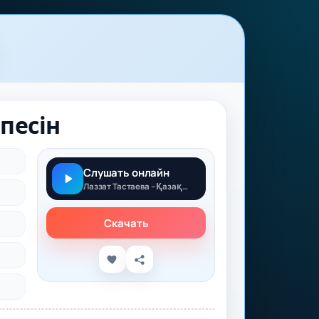
тпесін
Слушать онлайн
Лаззат Тастаева – Қазақта той бітпесін
Скачать