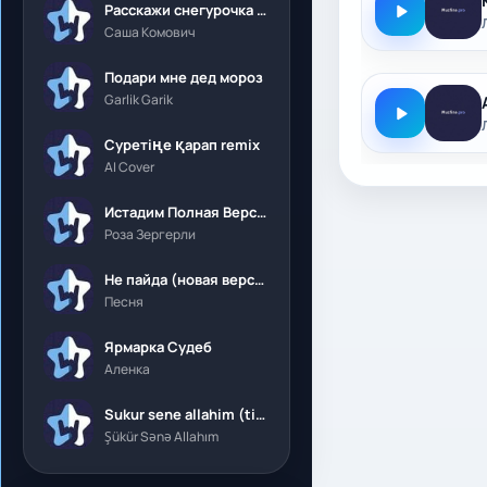
Расскажи снегурочка где была
Саша Комович
Подари мне дед мороз
Garlik Garik
Суретіңе қарап remix
AI Cover
Истадим Полная Версия
Роза Зергерли
Не пайда (новая версия)
Песня
Ярмарка Судеб
Аленка
Sukur sene allahim (tik tok)
Şükür Sənə Allahım