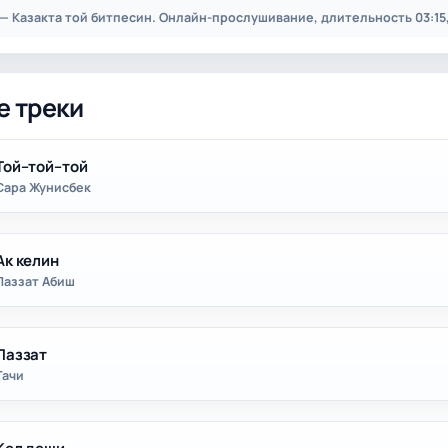
 — Казакта той битпесин. Онлайн-прослушивание, длительность 03:15,
е треки
Той–той–той
Сара Жунисбек
Ак келин
Лаззат Абиш
Лаззат
Тачи