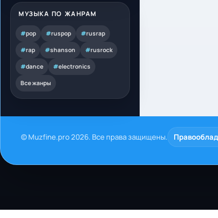
МУЗЫКА ПО ЖАНРАМ
#
pop
#
ruspop
#
rusrap
#
rap
#
shanson
#
rusrock
#
dance
#
electronics
Все жанры
© Muzfine.pro 2026. Все права защищены.
Правообла