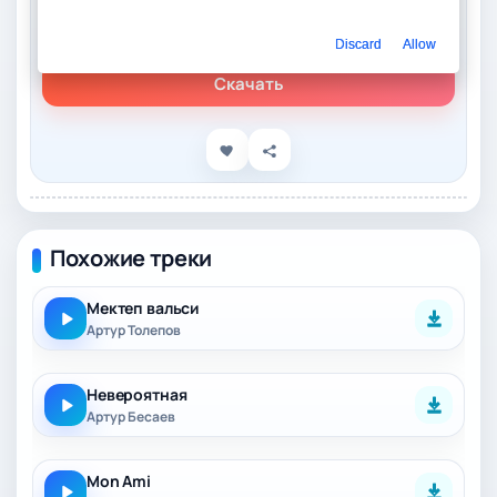
Слушать онлайн
Артур Халатов – Лалли
Discard
Allow
Скачать
Похожие треки
Мектеп вальси
Артур Толепов
Невероятная
Артур Бесаев
Mon Ami