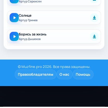
Артур Саркисян
Солнце
Артур Тринев
Борись за жизнь
Артур Дышеков
© Muzfine.pro 2026. Все права защищены.
Правообладателям
О нас
Помощь