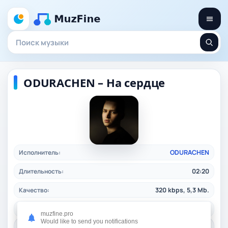
ODURACHEN – На сердце
Исполнитель:
ODURACHEN
Длительность:
02:20
Качество:
320 kbps, 5,3 Mb.
Жанр:
rusrap
/ 2024
muzfine.pro
Would like to send you notifications