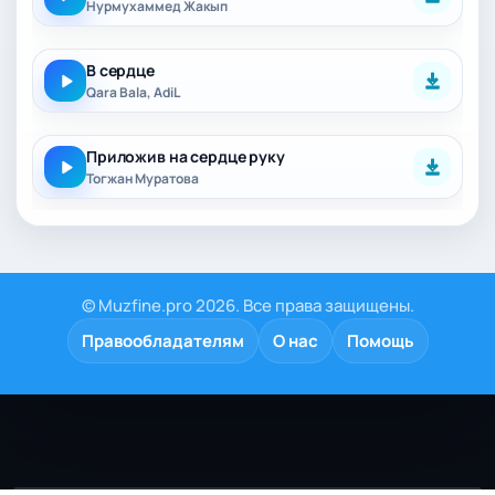
Нурмуxаммед Жакып
В сердце
Qara Bala, AdiL
Приложив на сердце руку
Тогжан Муратова
© Muzfine.pro 2026. Все права защищены.
Правообладателям
О нас
Помощь