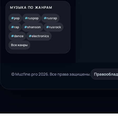
МУЗЫКА ПО ЖАНРАМ
#
pop
#
ruspop
#
rusrap
#
rap
#
shanson
#
rusrock
#
dance
#
electronics
Все жанры
© Muzfine.pro 2026. Все права защищены.
Правообла