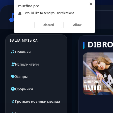
muzfine.pro
Would like to send you notifications
Discard
Allow
ВАША МУЗЫКА
DIBRO
Новинки
Исполнители
Жанры
Сборники
Громкие новинки месяца