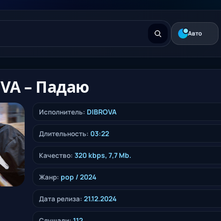
Авто
VA – Падаю
DIBROVA
Исполнитель:
03:22
Длительность:
320 kbps, 7,7 Mb.
Качество:
pop
/ 2024
Жанр:
21.12.2024
Дата релиза:
112
Слушали: