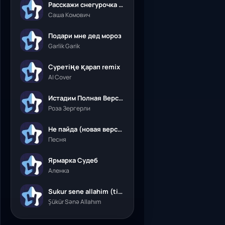
Расскажи снегурочка где была
Саша Комович
Подари мне дед мороз
Garlik Garik
Суретіңе қарап remix
AI Cover
Истадим Полная Версия
Роза Зергерли
Не пайда (новая версия)
Песня
Ярмарка Судеб
Аленка
Sukur sene allahim (tik tok)
Şükür Sənə Allahım