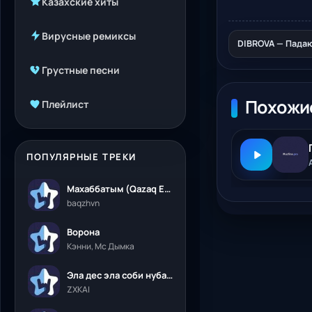
Казахские хиты
Вирусные ремиксы
DIBROVA — Падаю
Грустные песни
Похожи
Плейлист
ПОПУЛЯРНЫЕ ТРЕКИ
Махаббатым (Qazaq Edition)
baqzhvn
Ворона
Кэнни, Мс Дымка
Эла дес эла соби нубалеприсон
ZXKAI