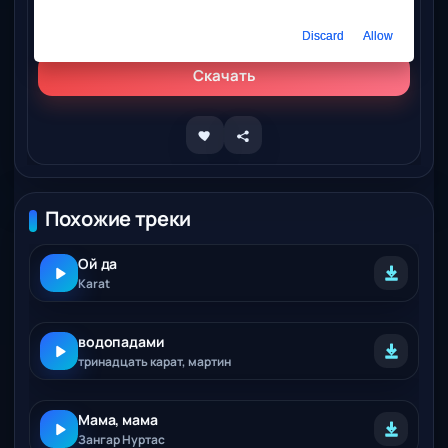
Слушать онлайн
KARAT, МЛАДШИЙ – Мама
Discard
Allow
Скачать
Похожие треки
Ой да
Karat
водопадами
тринадцать карат, мартин
Мама, мама
Зангар Нуртас