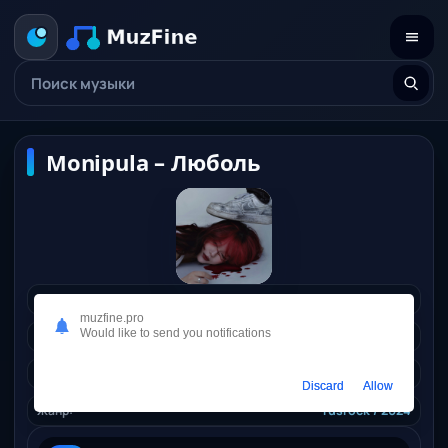
Monipula – Люболь
Исполнитель:
Monipula
muzfine.pro
Would like to send you notifications
Длительность:
02:24
Качество:
320 kbps, 5,5 Mb.
Discard
Allow
Жанр:
rusrock
/ 2024