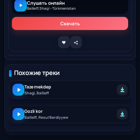
Слушать онлайн
Bailieff, Shagi – Türkmenistan
Скачать
Похожие треки
Taze mekdep
Shagi, Bailieff
Gozli kor
Bailieff, Resul Berdiyyew