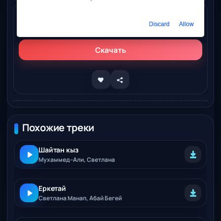
Слушать онлайн
Discard
Allow
Светлана Галка – Радоваться жизни
Скачать
Похожие треки
Шайтан кыз
Мухаммед–Али, Светлана
Еркетай
Светлана Манап, Абай Бегей