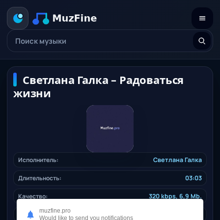
Светлана Галка – Радоваться
жизни
Исполнитель:
Светлана Галка
Длительность:
03:03
Качество:
320 kbps, 6,9 Mb.
muzfine.pro
Дата релиза:
21.12.2024
Would like to send you notifications