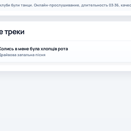
 клуби були танци. Онлайн-прослушивание, длительность 03:36, качес
е треки
Колись в мене була хлопців рота
Драйвова запальна пісня