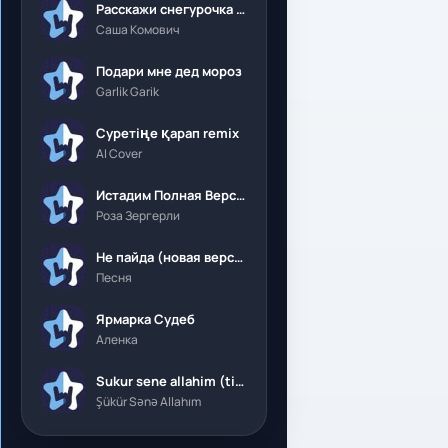
Расскажи снегурочка где была
Саша Комович
Подари мне дед мороз
Garlik Garik
Суретіңе қарап remix
AI Cover
Истадим Полная Версия
Роза Зергерли
Не пайда (новая версия)
Песня
Ярмарка Судеб
Аленка
Sukur sene allahim (tik tok)
Şükür Sənə Allahım