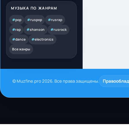
МУЗЫКА ПО ЖАНРАМ
#
pop
#
ruspop
#
rusrap
#
rap
#
shanson
#
rusrock
#
dance
#
electronics
Все жанры
© Muzfine.pro 2026. Все права защищены.
Правообла