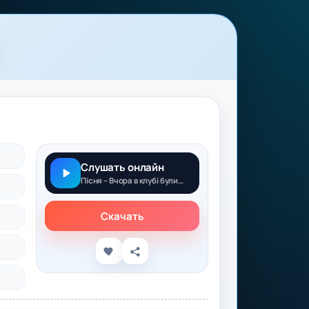
Слушать онлайн
Пісня – Вчора в клубі були танці
Скачать