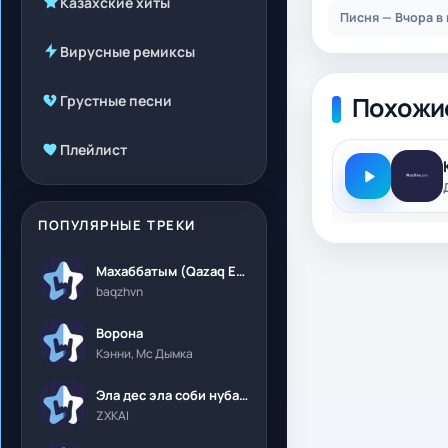
Казахские хиты
Писня — Вчора в
Вирусные ремиксы
Похожи
Грустные песни
Плейлист
ПОПУЛЯРНЫЕ ТРЕКИ
Махаббатым (Qazaq Edition)
baqzhvn
Ворона
Кэнни, Мс Дымка
Эла дес эла соби нубалеприсон
ZXKAI