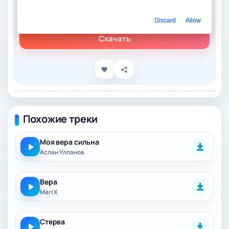
Слушать онлайн
Анастасия Вера – Стерва
Discard
Allow
Скачать
Похожие треки
Моя вера сильна
Аслан Улпанов
Вера
Mari X
Стерва