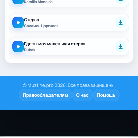
Kamilla Akmolda
Стерва
Саламон Царикаев
Где ты моя маленькая стерва
Dubak
© Muzfine.pro 2026. Все права защищены.
Правообладателям
О нас
Помощь