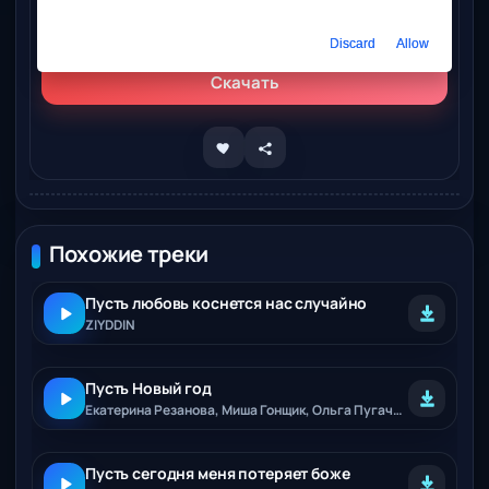
Слушать онлайн
Pust – Она лишь табак
Discard
Allow
Скачать
Похожие треки
Пусть любовь коснется нас случайно
ZIYDDIN
Пусть Новый год
Екатерина Резанова, Миша Гонщик, Ольга Пугачёва, Аркадий Лунëв
Пусть сегодня меня потеряет боже