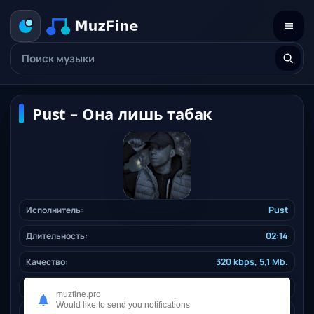
Pust – Она лишь табак
Исполнитель:
Pust
Длительность:
02:14
Качество:
320 kbps, 5,1 Mb.
Жанр:
rap
/ 2024
muzfine.pro
Would like to send you notifications