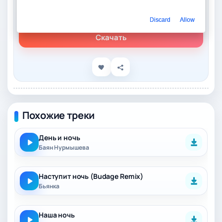
Слушать онлайн
Umaro – Ночь
Discard
Allow
Скачать
Похожие треки
День и ночь
Баян Нурмышева
Наступит ночь (Budage Remix)
Бьянка
Наша ночь