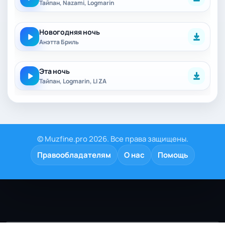
Тайпан, Nazami, Logmarin
Новогодняя ночь
Анэтта Бриль
Эта ночь
Тайпан, Logmarin, LI ZA
© Muzfine.pro 2026. Все права защищены.
Правообладателям
О нас
Помощь