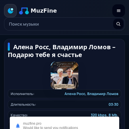
Алена Росс, Владимир Ломов –
Подарю тебе я счастье
Исполнитель:
Алена Росс
,
Владимир Ломов
Длительность:
03:30
Качество:
320 kbps, 8 Mb.
muzfine.pro
Жанр:
shanson
/ 2025
Would like to send you notifications