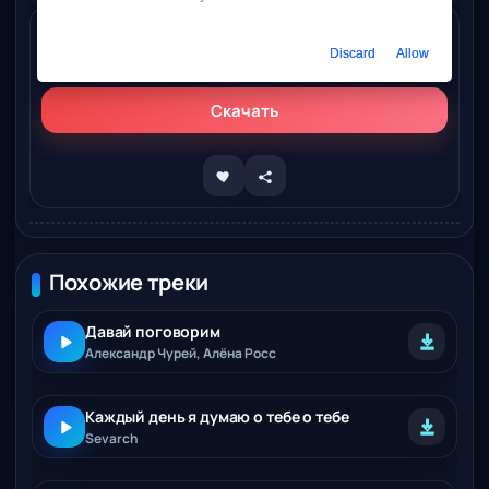
Слушать онлайн
Discard
Allow
Алена Росс, Владимир Ломов – Подарю тебе я счастье
Скачать
Похожие треки
Давай поговорим
Aлекcaндр Чурей, Алёнa Росс
Каждый день я думаю о тебе о тебе
Sevarch