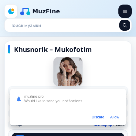
Khusnorik – Mukofotim
Исполнитель:
Khusnorik
muzfine.pro
Would like to send you notifications
Длительность:
03:24
Качество:
320 kbps, 7,8 Mb.
Discard
Allow
Жанр:
uzbekpop
/ 2024