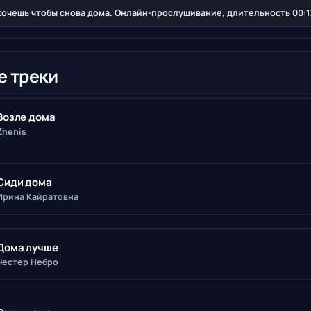
захочешь чтобы снова дома. Онлайн-прослушивание, длительность 00:17
е треки
Возле дома
Zhenis
Сиди дома
Ирина Кайратовна
Дома лучше
Честер Небро