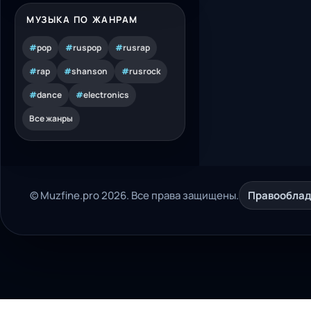
МУЗЫКА ПО ЖАНРАМ
#
pop
#
ruspop
#
rusrap
#
rap
#
shanson
#
rusrock
#
dance
#
electronics
Все жанры
© Muzfine.pro 2026. Все права защищены.
Правообла