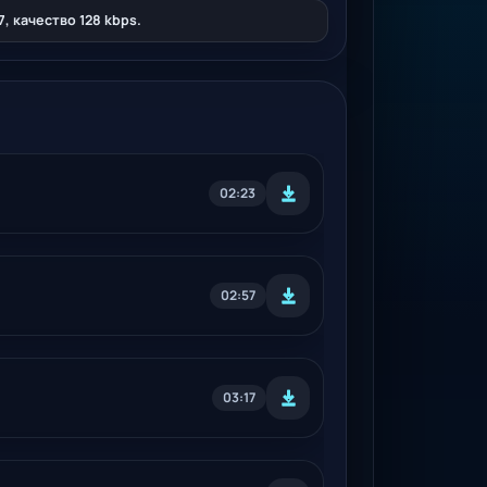
, качество 128 kbps.
02:23
02:57
03:17