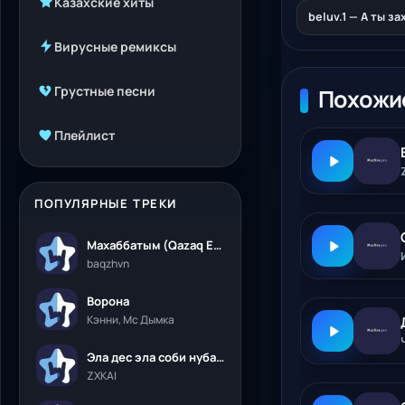
Казахские хиты
beluv.1 — А ты 
Вирусные ремиксы
Грустные песни
Похожи
Плейлист
ПОПУЛЯРНЫЕ ТРЕКИ
Махаббатым (Qazaq Edition)
baqzhvn
Ворона
Кэнни, Мс Дымка
Эла дес эла соби нубалеприсон
ZXKAI