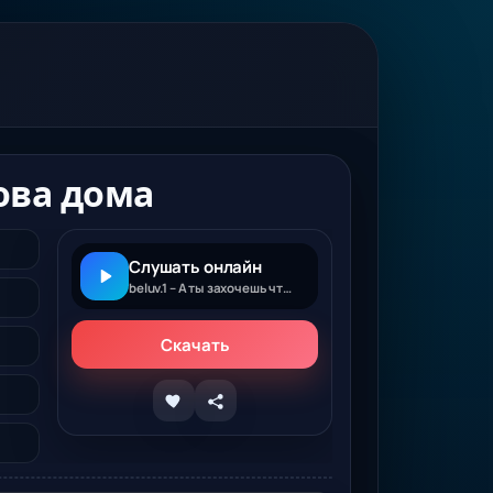
нова дома
Слушать онлайн
beluv.1 – А ты захочешь чтобы снова дома
Скачать