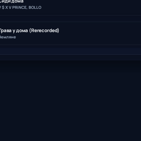
Сиди дома
V $ X V PRiNCE, BOLLO
Трава у дома (Rerecorded)
Земляне