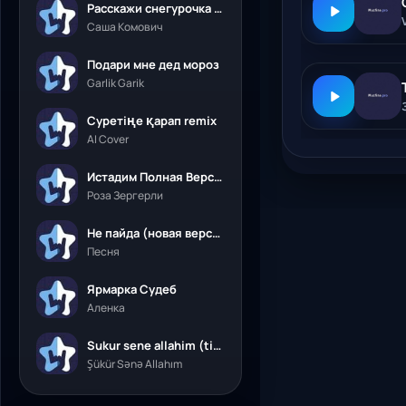
Расскажи снегурочка где была
Саша Комович
Подари мне дед мороз
Garlik Garik
Суретіңе қарап remix
AI Cover
Истадим Полная Версия
Роза Зергерли
Не пайда (новая версия)
Песня
Ярмарка Судеб
Аленка
Sukur sene allahim (tik tok)
Şükür Sənə Allahım