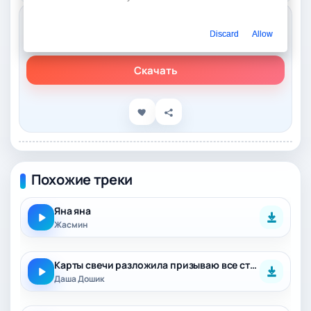
Слушать онлайн
Discard
Allow
Яна Ясс – Даже карты Таро сказали что он урод
Скачать
Похожие треки
Яна яна
Жасмин
Карты свечи разложила призываю все стихии
Даша Дошик