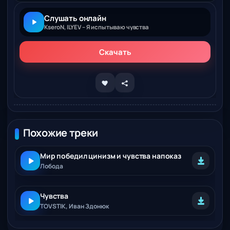
Слушать онлайн
KseroN, ILYEV – Я испытываю чувства
Скачать
Похожие треки
Мир победил цинизм и чувства напоказ
Лобода
Чувства
TOVSTIK, Иван Здонюк