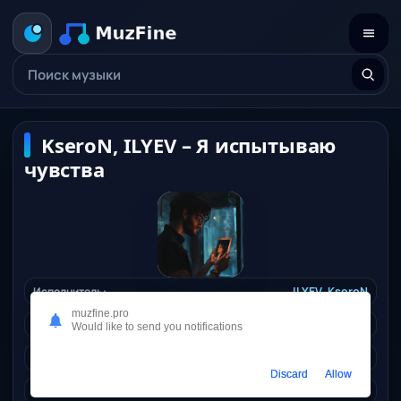
KseroN, ILYEV – Я испытываю
чувства
Исполнитель:
ILYEV,
KseroN
muzfine.pro
Длительность:
03:21
Would like to send you notifications
Качество:
320 kbps, 7,6 Mb.
Discard
Allow
Жанр:
rusrap
/ 2024