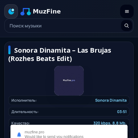
Sonora Dinamita – Las Brujas
(Rozhes Beats Edit)
Исполнитель:
Sonora Dinamita
Длительность:
03:51
Качество:
320 kbps, 8,8 Mb.
muzfine.pro
Дата релиза:
11.12.2024
Would like to send you notifications