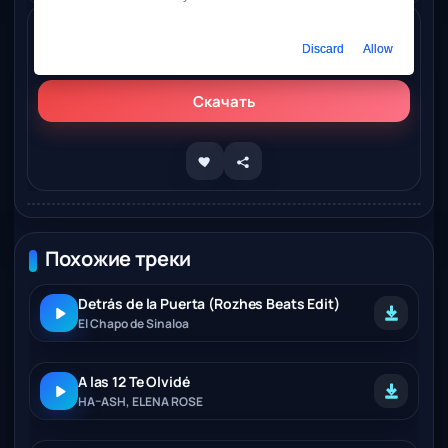
Слушать онлайн
Discard
Allow
Sonora Dinamita – Las Brujas (Rozhes Beats Edit)
Скачать
Похожие треки
Detrás de la Puerta (Rozhes Beats Edit)
El Chapo de Sinaloa
A las 12 Te Olvidé
HA–ASH, ELENA ROSE