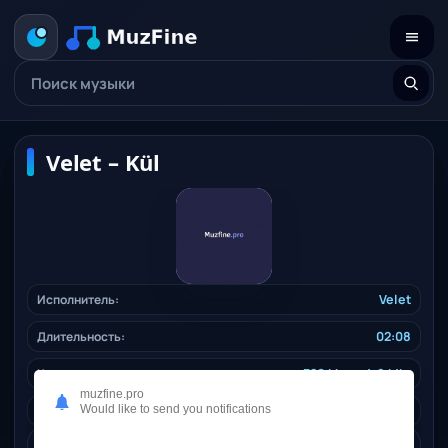
Velet – Kül
Исполнитель:
Velet
Длительность:
02:08
Качество:
320 kbps, 4,9 Mb.
muzfine.pro
Дата релиза:
Would like to send you notifications
11.12.2024