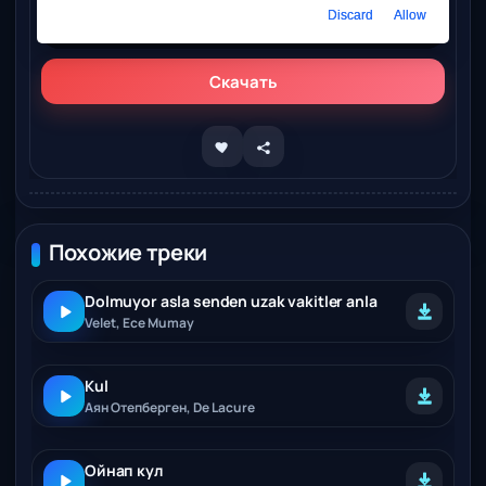
Слушать онлайн
Discard
Allow
Velet – Kül
Скачать
Похожие треки
Dolmuyor asla senden uzak vakitler anla
Velet, Ece Mumay
Kul
Аян Отепберген, De Lacure
Ойнап кул