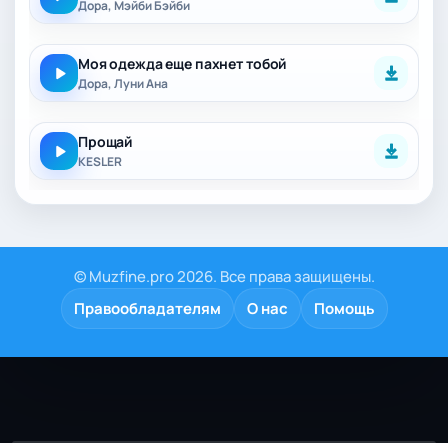
Дора, Мэйби Бэйби
Моя одежда еще пахнет тобой
Дора, Луни Ана
Прощай
KESLER
© Muzfine.pro 2026. Все права защищены.
Правообладателям
О нас
Помощь