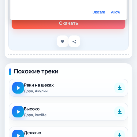
Слушать онлайн
Дора – Прощай
Discard
Allow
Скачать
Похожие треки
Реки на щеках
Дора, Акулич
Высоко
Дора, lowlife
Дежавю