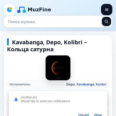
Kavabanga, Depo, Kolibri –
Кольца сатурна
Исполнитель:
Depo,
Kavabanga
,
Kolibri
Длительность:
02:35
muzfine.pro
Would like to send you notifications
Качество:
320 kbps, 5,9 Mb.
Жанр:
rusrap
/ 2024
Discard
Allow