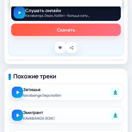
Слушать онлайн
Kavabanga, Depo, Kolibri – Кольца сатурна
Скачать
Похожие треки
Затишье
kavabanga Depo kolibri
Эмигрант
KAVABANGA (KDK)