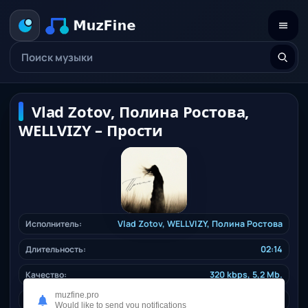
Vlad Zotov, Полина Ростова,
WELLVIZY – Прости
Исполнитель:
Vlad Zotov
,
WELLVIZY
, Полина Ростова
Длительность:
02:14
Качество:
320 kbps, 5,2 Mb.
muzfine.pro
Жанр:
ruspop
/ 2024
Would like to send you notifications