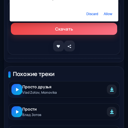
Слушать онлайн
Discard
Allow
Vlad Zotov, Полина Ростова, WELLVIZY – Прости
Скачать
Похожие треки
Просто друзья
Vlad Zotov, Monovika
Прости
Влад Зотов