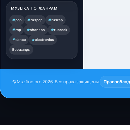
МУЗЫКА ПО ЖАНРАМ
#
pop
#
ruspop
#
rusrap
#
rap
#
shanson
#
rusrock
#
dance
#
electronics
Все жанры
© Muzfine.pro 2026. Все права защищены.
Правообла