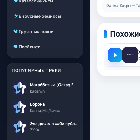
Казахские хиты
Dafina Zeqiri — 
Вирусные ремиксы
Похожи
Грустные песни
Плейлист
ПОПУЛЯРНЫЕ ТРЕКИ
Махаббатым (Qazaq Edition)
baqzhvn
Ворона
Кэнни, Мс Дымка
Эла дес эла соби нубалеприсон
ZXKAI