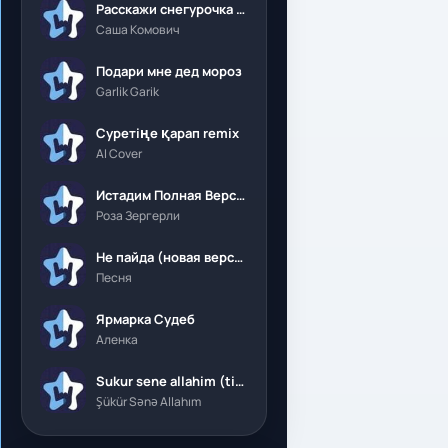
Расскажи снегурочка где была
Саша Комович
Подари мне дед мороз
Garlik Garik
Суретіңе қарап remix
AI Cover
Истадим Полная Версия
Роза Зергерли
Не пайда (новая версия)
Песня
Ярмарка Судеб
Аленка
Sukur sene allahim (tik tok)
Şükür Sənə Allahım