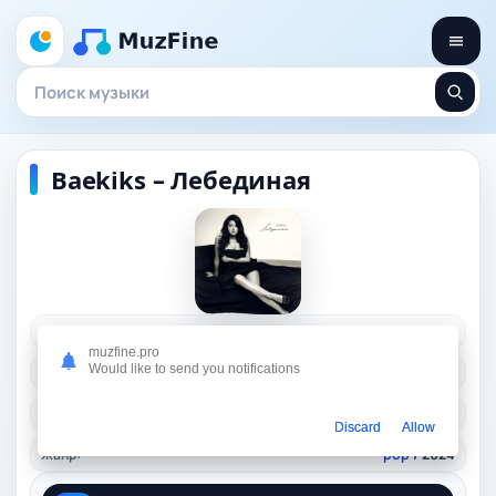
Baekiks – Лебединая
Исполнитель:
Baekiks
muzfine.pro
Would like to send you notifications
Длительность:
02:36
Качество:
320 kbps, 5,9 Mb.
Discard
Allow
Жанр:
pop
/ 2024