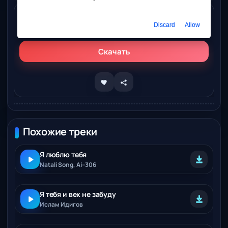
Слушать онлайн
Discard
Allow
Ai–306 – Я не забуду тебя никогда
Скачать
Похожие треки
Я люблю тебя
Natali Song, Ai–306
Я тебя и век не забуду
Ислам Идигов