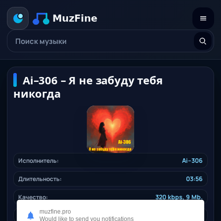
Ai–306 – Я не забуду тебя
никогда
Исполнитель:
Ai–306
Длительность:
03:56
Качество:
320 kbps, 9 Mb.
muzfine.pro
Жанр:
ruspop
/ 2025
Would like to send you notifications