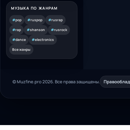
МУЗЫКА ПО ЖАНРАМ
#
pop
#
ruspop
#
rusrap
#
rap
#
shanson
#
rusrock
#
dance
#
electronics
Все жанры
© Muzfine.pro 2026. Все права защищены.
Правообла