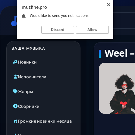
muzfine.pro
Would like to send you notifications
Discard
Allow
ВАША МУЗЫКА
Weel –
Новинки
Исполнители
Жанры
Сборники
Громкие новинки месяца