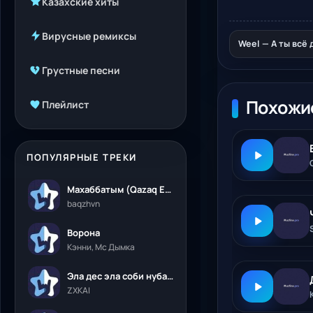
Казахские хиты
Вирусные ремиксы
Weel — А ты всё
Грустные песни
Похожи
Плейлист
ПОПУЛЯРНЫЕ ТРЕКИ
Махаббатым (Qazaq Edition)
baqzhvn
Ворона
Кэнни, Мс Дымка
Эла дес эла соби нубалеприсон
ZXKAI