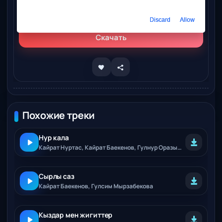
Слушать онлайн
Кайрат Баекенов – Офицер
Discard
Allow
Скачать
Похожие треки
Нур кала
Кайрат Нуртас, Кайрат Баекенов, Гулнур Оразымбетова, Алтынай Жорабаева
Сырлы саз
Кайрат Баекенов, Гулсим Мырзабекова
Кыздар мен жигиттер