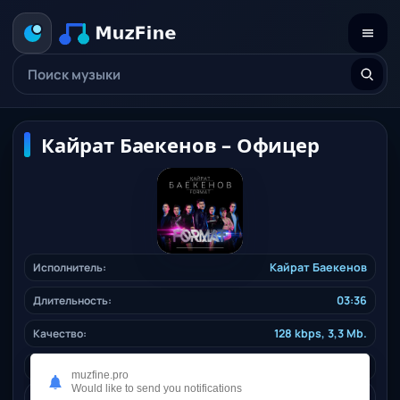
Кайрат Баекенов – Офицер
Исполнитель:
Кайрат Баекенов
Длительность:
03:36
Качество:
128 kbps, 3,3 Mb.
Жанр:
pop
/ 2023
muzfine.pro
Would like to send you notifications