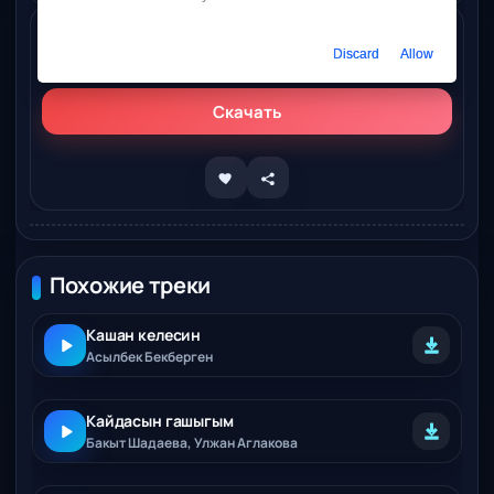
Слушать онлайн
Discard
Allow
Асылбек Бекберген – Манги гашыгым
Скачать
Похожие треки
Кашан келесин
Асылбек Бекберген
Кайдасын гашыгым
Бакыт Шадаева, Улжан Аглакова