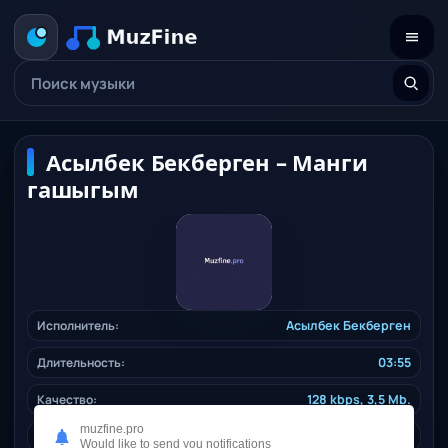
Асылбек Бекберген – Манги
гашыгым
Исполнитель:
Асылбек Бекберген
Длительность:
03:55
Качество:
128 kbps, 3,5 Mb.
muzfine.pro
Дата релиза:
31.10.2024
Would like to send you notifications