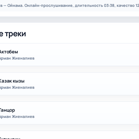
 — Ойнама. Онлайн-прослушивание, длительность 03:38, качество 12
е треки
Актобем
Арман Жиеналиев
Казак кызы
Арман Жиеналиев
Танцор
Арман Жиеналиев