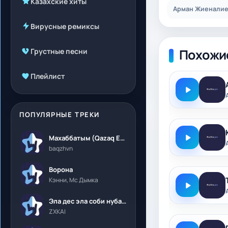
Казахские хиты
Арман Жиеналиев
Вирусные ремиксы
Похожи
Грустные песни
Плейлист
ПОПУЛЯРНЫЕ ТРЕКИ
Махаббатым (Qazaq Edition)
baqzhvn
Ворона
Кэнни, Мс Дымка
Эла дес эла соби нубалеприсон
ZXKAI