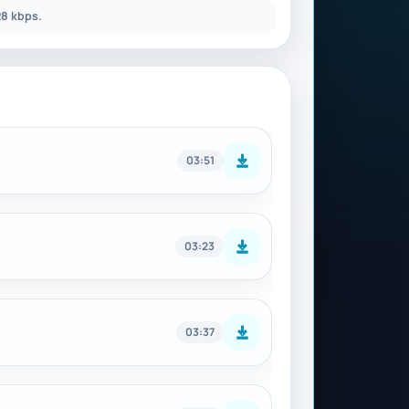
8 kbps.
03:51
03:23
03:37