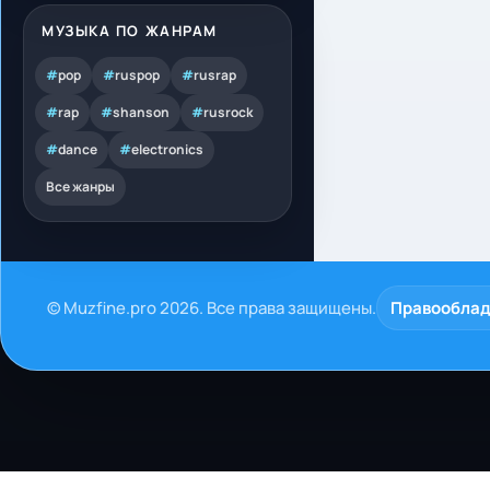
МУЗЫКА ПО ЖАНРАМ
#
pop
#
ruspop
#
rusrap
#
rap
#
shanson
#
rusrock
#
dance
#
electronics
Все жанры
© Muzfine.pro 2026. Все права защищены.
Правообла