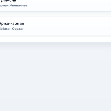
Гулимсин
Арман Жиеналиев
Арман–арман
Бабахан Сержан