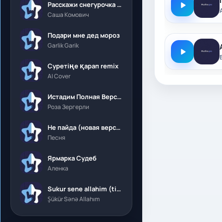
Расскажи снегурочка где была
Саша Комович
Подари мне дед мороз
Garlik Garik
Суретіңе қарап remix
AI Cover
Истадим Полная Версия
Роза Зергерли
Не пайда (новая версия)
Песня
Ярмарка Судеб
Аленка
Sukur sene allahim (tik tok)
Şükür Sənə Allahım